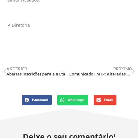
A Diretoria
ANTERIOR
PRÓXIMO
Abertas inscrições para a II Etapa do Campeonato Mineiro de IPSC
Comunicado FMTP: Alteradas as datas da I Etapa do Campeonato Mineiro Desafio do Aço, SR, NRA, Action Caliber e TRP 2025.
Facebook
WhatsApp
Email
Deixe o seu comentário!