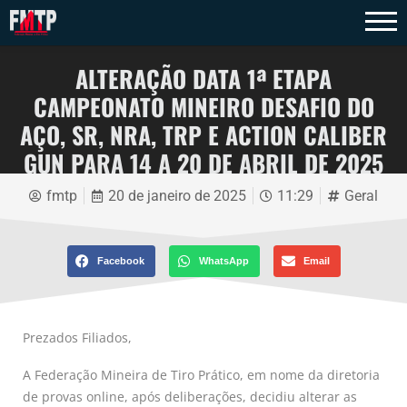
ALTERAÇÃO DATA 1ª ETAPA
CAMPEONATO MINEIRO DESAFIO DO
AÇO, SR, NRA, TRP E ACTION CALIBER
GUN PARA 14 A 20 DE ABRIL DE 2025
fmtp
20 de janeiro de 2025
11:29
Geral
Facebook
WhatsApp
Email
Prezados Filiados,
A Federação Mineira de Tiro Prático, em nome da diretoria
de provas online, após deliberações, decidiu alterar as